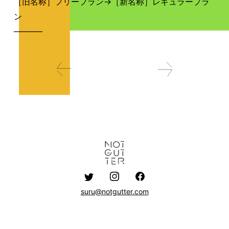
［旧名称］フリープラン→［新名称］レギュラープラ
ン
———–
suru@notgutter.com